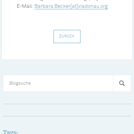
E-Mail:
Barbara.Becker[at]viadonau.org
ZURÜCK
Tags: