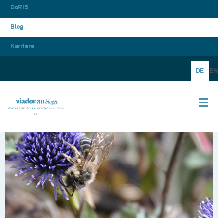
DoRIS
Blog
Karriere
DE
EN