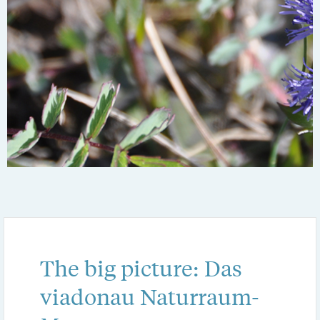
The big picture: Das
viadonau Naturraum-