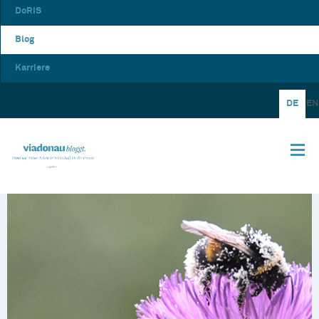
DoRIS
Blog
Karriere
DE
EN