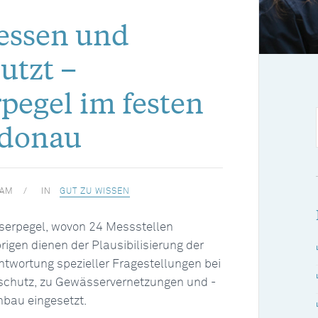
essen und
nutzt –
pegel im festen
adonau
EAM
IN
GUT ZU WISSEN
serpegel, wovon 24 Messstellen
brigen dienen der Plausibilisierung der
twortung spezieller Fragestellungen bei
chutz, zu Gewässervernetzungen und -
bau eingesetzt.