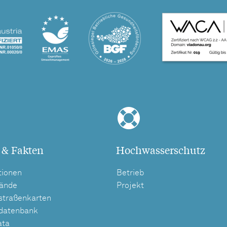
 & Fakten
Hochwasserschutz
tionen
Betrieb
tände
Projekt
straßenkarten
tdatenbank
ata