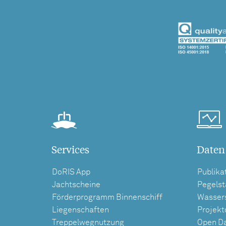
Services
Daten
DoRIS App
Publika
Jachtscheine
Pegels
Förderprogramm Binnenschiff
Wasser
Liegenschaften
Projek
Treppelwegnutzung
Open D