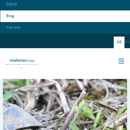
DoRIS
Blog
Karriere
DE
EN