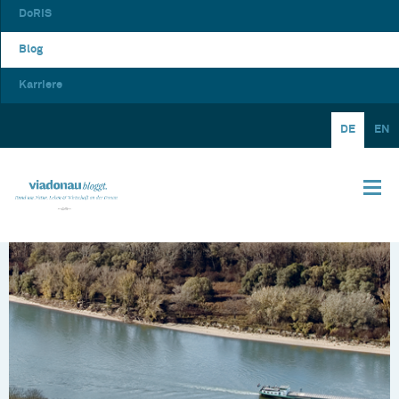
DoRIS
Blog
Karriere
DE
EN