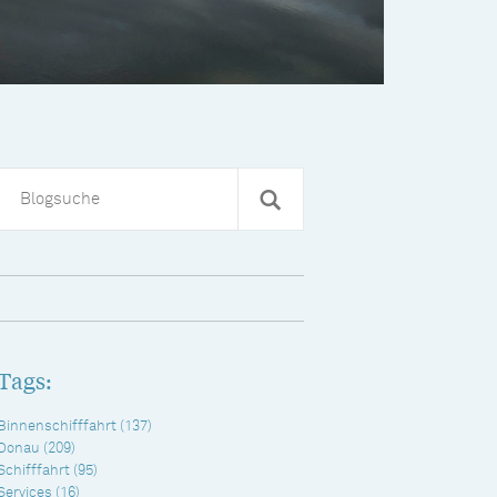
Tags:
Binnenschifffahrt
(137)
Donau
(209)
Schifffahrt
(95)
Services
(16)