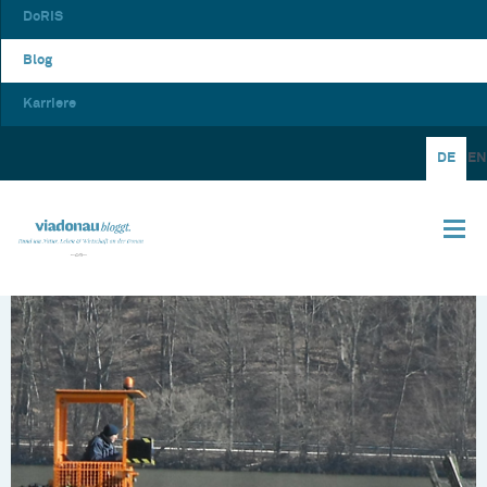
DoRIS
Blog
Karriere
DE
EN