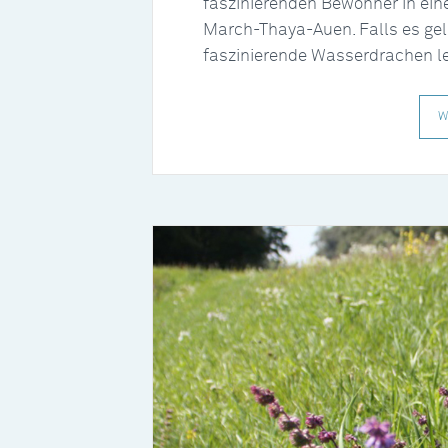
faszinierenden Bewohner in ei
March-Thaya-Auen. Falls es gel
faszinierende Wasserdrachen l
W