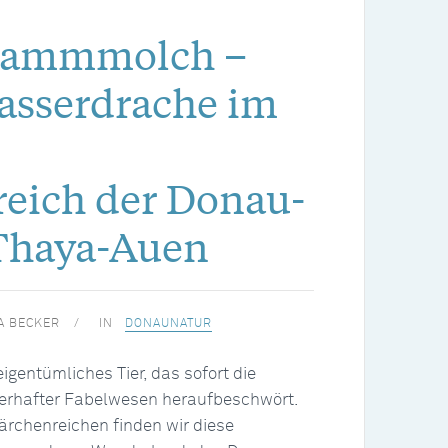
Kammmolch –
asserdrache im
eich der Donau-
Thaya-Auen
A BECKER
IN
DONAUNATUR
gentümliches Tier, das sofort die
berhafter Fabelwesen heraufbeschwört.
rchenreichen finden wir diese